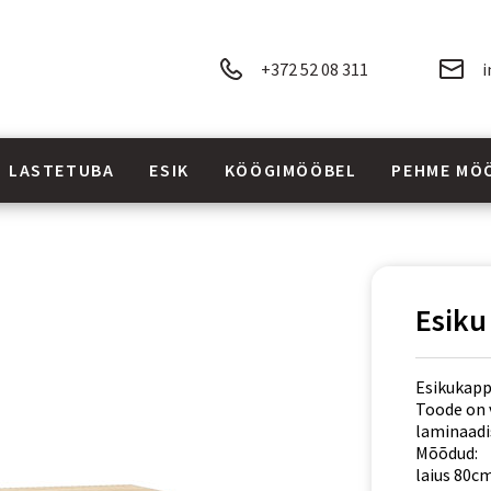
+372 52 08 311
i
LASTETUBA
ESIK
KÖÖGIMÖÖBEL
PEHME MÖ
Esik
Esikukapp 
Toode on 
laminaadi
Mõõdud:
laius 80c