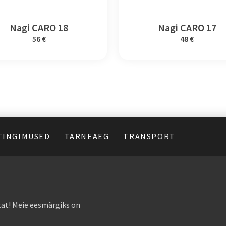
Nagi CARO 18
Nagi CARO 17
56 €
48 €
TINGIMUSED
TARNEAEG
TRANSPORT
at! Meie eesmärgiks on