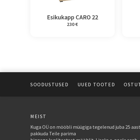
Esikukapp CARO 22
230 €
SOODUSTUSED
UUED TOOTED
OSTU
MEIST
Kuga OÜ on mööbli müügiga tegelenud juba 25 aast
pakkuda Teile parima