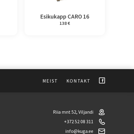
Esikukapp CARO 16
138 €
MEIST
KONTAKT
Riia mnt 52, Viljandi
+372 52 08 311
info@kuga.ee