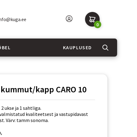
nfo@kuga.ee
0
ÖBEL
KAUPLUSED
u kummut/kapp CARO 10
2 ukse ja 1 sahtliga.
valmistatud kvaliteetsest ja vastupidavast
st. Värv: tamm sonoma.
m,