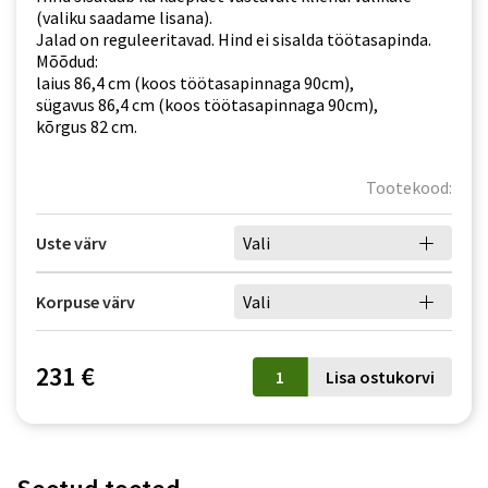
(valiku saadame lisana).
Jalad on reguleeritavad. Hind ei sisalda töötasapinda.
Mõõdud:
laius 86,4 cm (koos töötasapinnaga 90cm),
sügavus 86,4 cm (koos töötasapinnaga 90cm),
kõrgus 82 cm.
Tootekood:
Uste värv
Vali
Korpuse värv
Vali
DRP
231 €
Lisa ostukorvi
(nurgakapp)
ADELE
kogus