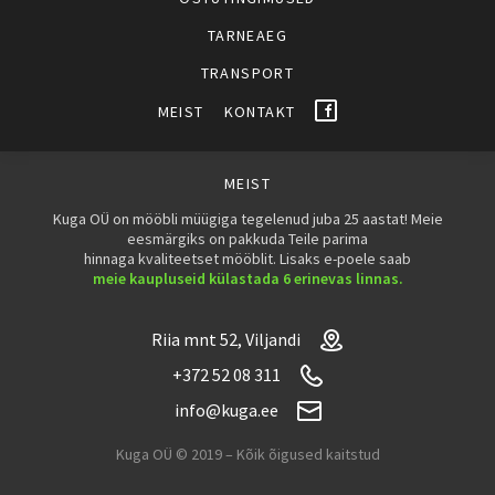
TARNEAEG
TRANSPORT
MEIST
KONTAKT
MEIST
Kuga OÜ on mööbli müügiga tegelenud juba 25 aastat! Meie
eesmärgiks on pakkuda Teile parima
hinnaga kvaliteetset mööblit. Lisaks e-poele saab
meie kaupluseid külastada 6 erinevas linnas.
Riia mnt 52, Viljandi
+372 52 08 311
info@kuga.ee
Kuga OÜ © 2019 – Kõik õigused kaitstud