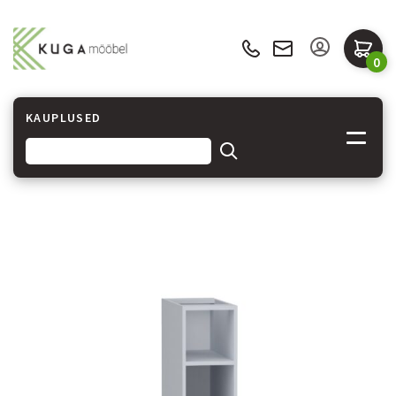
0
KAUPLUSED