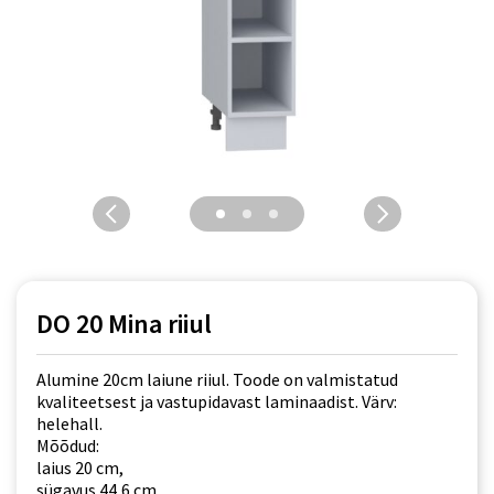
DO 20 Mina riiul
Alumine 20cm laiune riiul. Toode on valmistatud
kvaliteetsest ja vastupidavast laminaadist. Värv:
helehall.
Mõõdud:
laius 20 cm,
sügavus 44,6 cm,