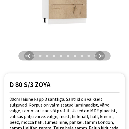
D 80 S/3 ZOYA
80cm laiune kapp 3 sahtliga. Sahtlid on vaikselt
sulguvad. Korpus on valmistatud laminaadist, värv:
valge, tamm artisan või grafiit. Uksed on MDF plaadist,
valikus palju värve: valge, must, helehall, hall, kreem,
beez, mocca hall, tumesinine, pähkel, tamm London,
tamm Halifax, tamm, Taiga hele tamm. Palun kirjutada