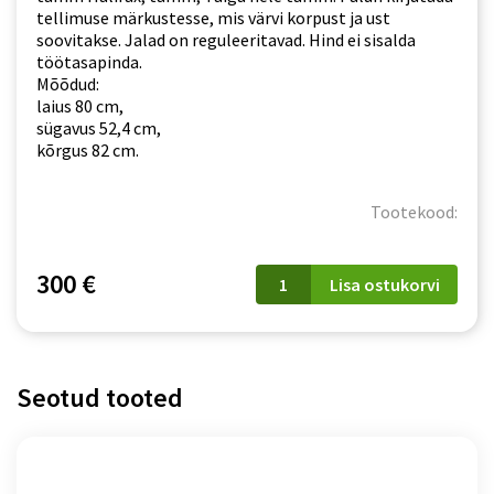
tellimuse märkustesse, mis värvi korpust ja ust
soovitakse. Jalad on reguleeritavad. Hind ei sisalda
töötasapinda.
Mõõdud:
laius 80 cm,
sügavus 52,4 cm,
kõrgus 82 cm.
Tootekood:
D
300 €
Lisa ostukorvi
80
S/3
ZOYA
kogus
Seotud tooted