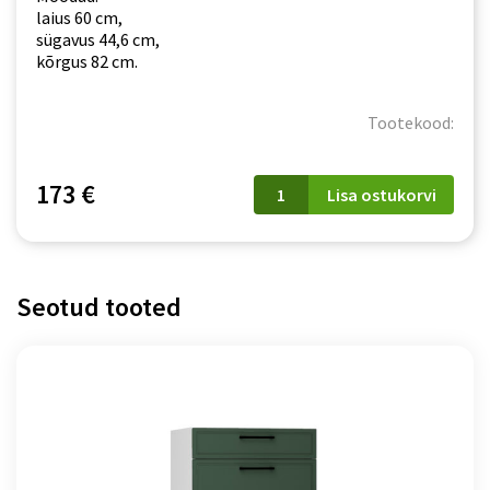
laius 60 cm,
sügavus 44,6 cm,
kõrgus 82 cm.
Tootekood:
D
173 €
Lisa ostukorvi
60
S/3
Natalia
kogus
Seotud tooted