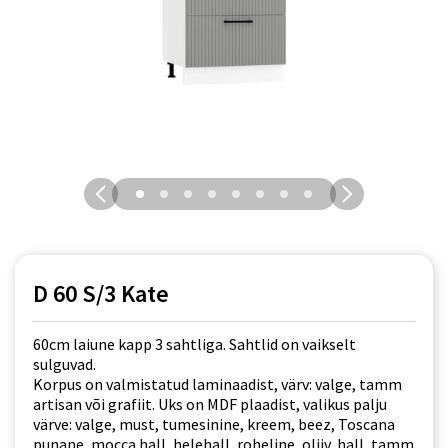
D 60 S/3 Kate
60cm laiune kapp 3 sahtliga. Sahtlid on vaikselt
sulguvad.
Korpus on valmistatud laminaadist, värv: valge, tamm
artisan või grafiit. Uks on MDF plaadist, valikus palju
värve: valge, must, tumesinine, kreem, beez, Toscana
punane, mocca hall, helehall, roheline, oliiv, hall, tamm