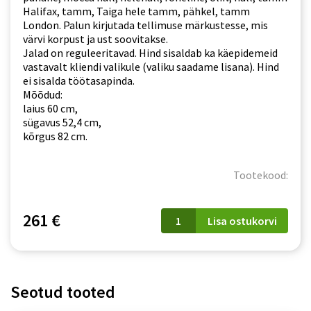
Halifax, tamm, Taiga hele tamm, pähkel, tamm
London. Palun kirjutada tellimuse märkustesse, mis
värvi korpust ja ust soovitakse.
Jalad on reguleeritavad. Hind sisaldab ka käepidemeid
vastavalt kliendi valikule (valiku saadame lisana). Hind
ei sisalda töötasapinda.
Mõõdud:
laius 60 cm,
sügavus 52,4 cm,
kõrgus 82 cm.
Tootekood:
D
261 €
Lisa ostukorvi
60
S/3
Kate
kogus
Seotud tooted