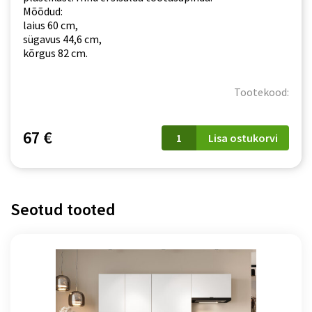
Mõõdud:
laius 60 cm,
sügavus 44,6 cm,
kõrgus 82 cm.
Tootekood:
D
67 €
Lisa ostukorvi
60
S/1
P/L
Gianna
kogus
Seotud tooted