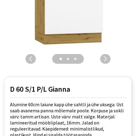
D 60 S/1 P/L Gianna
Alumine 60cm laiune kapp ühe sahtli ja ühe uksega. Ust
saab avanema panna mõlemale poole. Korpuse ja sokli
värv: tamm artisan. Uste värv: matt valge. Materjal:
lamineeritud mööbliplaat, 16mm. Jalad on
reguleeritavad. Käepidemed: minimalistlikud,
plastikust. Hind ei sisalda töötasapinda.