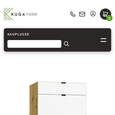
0
KAUPLUSED