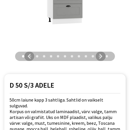
D 50 S/3 ADELE
50cm laiune kapp 3 sahtliga. Sahtlid on vaikselt
sulguvad.
Korpus on valmistatud laminaadist, värv: valge, tamm
artisan või grafiit. Uks on MDF plaadist, valikus palju
värve: valge, must, tumesinine, kreem, beez, Toscana
punane, mocca hall, helehall, roheline, oliiv, hall, tamm