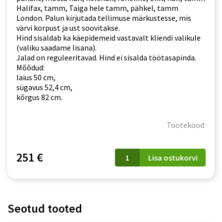
Halifax, tamm, Taiga hele tamm, pähkel, tamm
London. Palun kirjutada tellimuse märkustesse, mis
värvi korpust ja ust soovitakse.
Hind sisaldab ka käepidemeid vastavalt kliendi valikule
(valiku saadame lisana).
Jalad on reguleeritavad. Hind ei sisalda töötasapinda.
Mõõdud:
laius 50 cm,
sügavus 52,4 cm,
kõrgus 82 cm.
Tootekood:
D
251 €
Lisa ostukorvi
50
S/3
ADELE
kogus
Seotud tooted