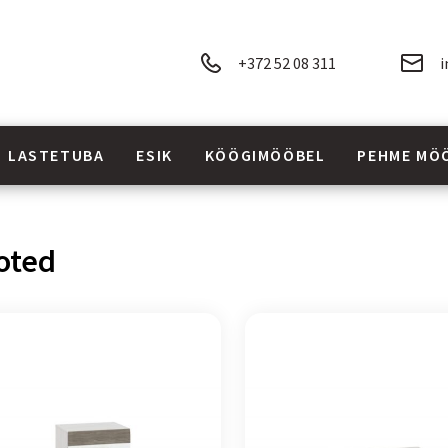
+372 52 08 311
i
LASTETUBA
ESIK
KÖÖGIMÖÖBEL
PEHME MÖ
oted