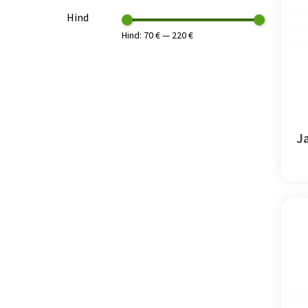
Hind
Hind:
70 €
—
220 €
J