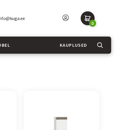
nfo@kuga.ee
0
ÖBEL
KAUPLUSED