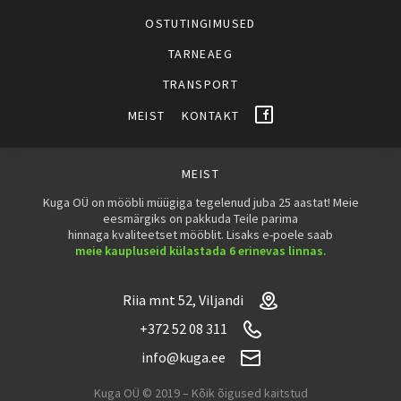
OSTUTINGIMUSED
TARNEAEG
TRANSPORT
MEIST
KONTAKT
MEIST
Kuga OÜ on mööbli müügiga tegelenud juba 25 aastat! Meie
eesmärgiks on pakkuda Teile parima
hinnaga kvaliteetset mööblit. Lisaks e-poele saab
meie kaupluseid külastada 6 erinevas linnas.
Riia mnt 52, Viljandi
+372 52 08 311
info@kuga.ee
Kuga OÜ © 2019 – Kõik õigused kaitstud